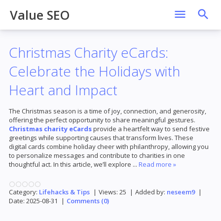
Value SEO
Christmas Charity eCards:
Celebrate the Holidays with
Heart and Impact
The Christmas season is a time of joy, connection, and generosity,
offering the perfect opportunity to share meaningful gestures.
Christmas charity eCards
provide a heartfelt way to send festive
greetings while supporting causes that transform lives. These
digital cards combine holiday cheer with philanthropy, allowing you
to personalize messages and contribute to charities in one
thoughtful act. In this article, we’ll explore
...
Read more »
Category:
Lifehacks & Tips
|
Views:
25
|
Added by:
neseem9
|
Date:
2025-08-31
|
Comments (0)