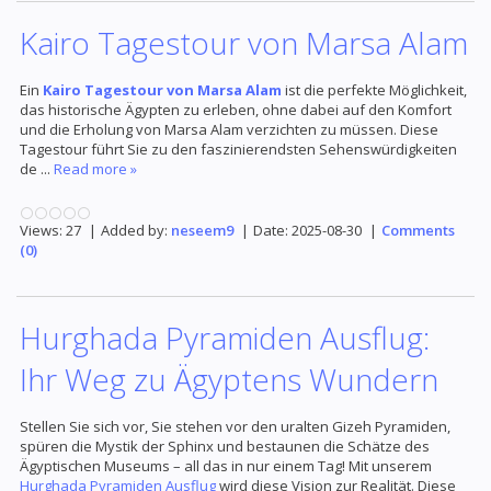
Kairo Tagestour von Marsa Alam
Ein
Kairo Tagestour von Marsa Alam
ist die perfekte Möglichkeit,
das historische Ägypten zu erleben, ohne dabei auf den Komfort
und die Erholung von Marsa Alam verzichten zu müssen. Diese
Tagestour führt Sie zu den faszinierendsten Sehenswürdigkeiten
de
...
Read more »
Views:
27
|
Added by:
neseem9
|
Date:
2025-08-30
|
Comments
(0)
Hurghada Pyramiden Ausflug:
Ihr Weg zu Ägyptens Wundern
Stellen Sie sich vor, Sie stehen vor den uralten Gizeh Pyramiden,
spüren die Mystik der Sphinx und bestaunen die Schätze des
Ägyptischen Museums – all das in nur einem Tag! Mit unserem
Hurghada Pyramiden Ausflug
wird diese Vision zur Realität. Diese